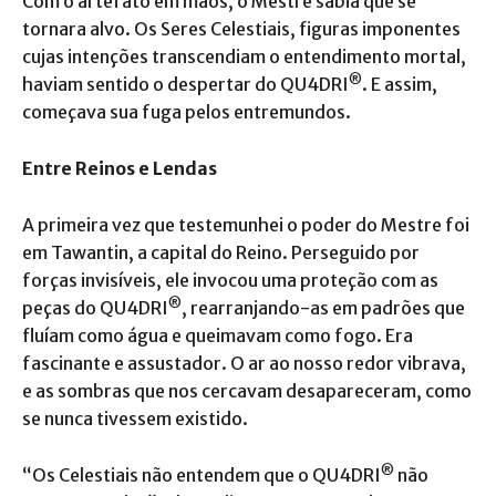
Com o artefato em mãos, o Mestre sabia que se
tornara alvo. Os Seres Celestiais, figuras imponentes
cujas intenções transcendiam o entendimento mortal,
®
haviam sentido o despertar do QU4DRI
. E assim,
começava sua fuga pelos entremundos.
Entre Reinos e Lendas
A primeira vez que testemunhei o poder do Mestre foi
em Tawantin, a capital do Reino. Perseguido por
forças invisíveis, ele invocou uma proteção com as
®
peças do QU4DRI
, rearranjando-as em padrões que
fluíam como água e queimavam como fogo. Era
fascinante e assustador. O ar ao nosso redor vibrava,
e as sombras que nos cercavam desapareceram, como
se nunca tivessem existido.
®
“Os Celestiais não entendem que o QU4DRI
não