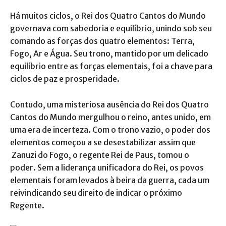
d
Há muitos ciclos, o Rei dos Quatro Cantos do Mundo
e
governava com sabedoria e equilíbrio, unindo sob seu
á
comando as forças dos quatro elementos: Terra,
u
Fogo, Ar e Água. Seu trono, mantido por um delicado
d
equilíbrio entre as forças elementais, foi a chave para
i
ciclos de paz e prosperidade.
o
Contudo, uma misteriosa ausência do Rei dos Quatro
Cantos do Mundo mergulhou o reino, antes unido, em
uma era de incerteza. Com o trono vazio, o poder dos
elementos começou a se desestabilizar assim que
Zanuzi do Fogo, o regente Rei de Paus, tomou o
poder. Sem a liderança unificadora do Rei, os povos
elementais foram levados à beira da guerra, cada um
reivindicando seu direito de indicar o próximo
Regente.