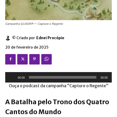
Campanha QU4DRI® — Capture o Regente
© Criado por
Ednei Procópio
20 de fevereiro de 2025
T
00:00
00:00
o
Ouça o podcast da campanha “Capture o Regente”
c
a
A Batalha pelo Trono dos Quatro
d
o
Cantos do Mundo
r