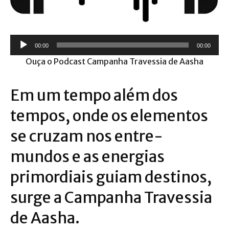
T
00:00
00:00
o
Ouça o Podcast Campanha Travessia de Aasha
c
a
Em um tempo além dos
d
o
tempos, onde os elementos
r
d
se cruzam nos entre-
e
mundos e as energias
á
u
primordiais guiam destinos,
d
surge a Campanha Travessia
i
o
de Aasha.