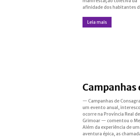
manifestação coletiva da
quatro elementos primordiais da
afinidade dos habitantes 
Leia mais
Campanhas 
— Campanhas de Consagra
Campanhas de Consagr
um evento anual, interesco
permitem aos estudan
ocorre na Província Real de
magia de todo o Reino organizar
Grimoar — comentou o Me
minicampanhas que el
Além da experiência de um
imersão de futuros controlador
aventura épica, as chamad