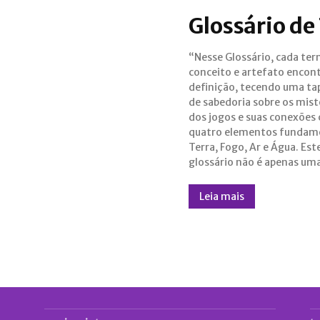
Glossário d
“Nesse Glossário, cada ter
ferramenta; é um mapa p
conceito e artefato encont
navegar entre mun
definição, tecendo uma ta
compreender os segredos p
de sabedoria sobre os mist
das campanhas, controlado
dos jogos e suas conexões
artefatos que moldam o d
quatro elementos fundame
de cada jornada.”— Luth
Terra, Fogo, Ar e Água. Est
glossário não é apenas um
Leia mais