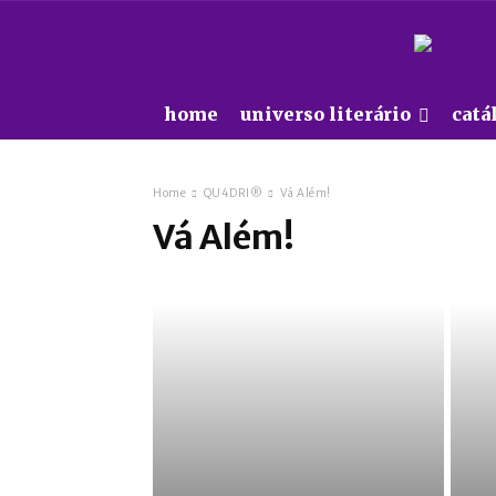
home
universo literário
catá
Home
QU4DRI®
Vá Além!
Vá Além!