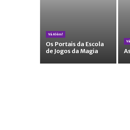
Vá Além!
Vá
Os Portais da Escola
de Jogos da Magia
As
Comece Aqui!
Mapa do Site
Noss