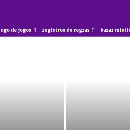
logo de jogos
registros de regras
bazar místi