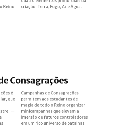
do Reino
criação: Terra, Fogo, Ar e Água.
de Consagrações
ções é
ações
lar, que
tes de
stre. —
evam a
a
es
as
em um rico universo de batalhas.