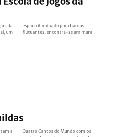
a Escola de Jogos da
gos da
hamas
pal, um
flutuantes, encontra-se um mural.
uildas
ntam a
com os