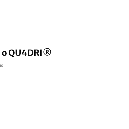
m o QU4DRI®
io