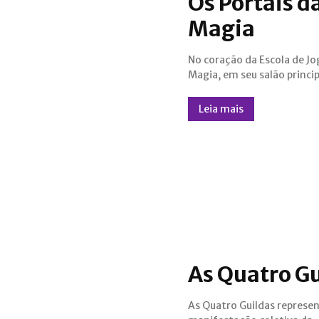
Os Portais d
Magia
No coração da Escola de Jo
espaço iluminado por c
Magia, em seu salão princi
Leia mais
As Quatro G
As Quatro Guildas represe
Quatro Cantos do Mundo 