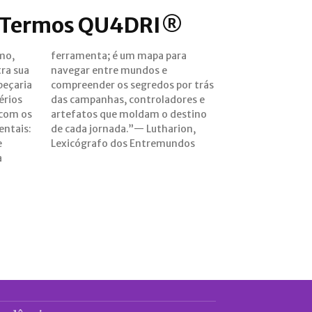
e Termos QU4DRI®
mo,
ara
ra sua
dos e
peçaria
or trás
érios
res e
 com os
estino
ntais:
arion,
e
Lexicógrafo dos Entremundos
a