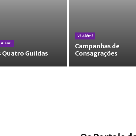
Vá Além!
 Além!
Campanhas de
 Quatro Guildas
Consagrações
os Contatos