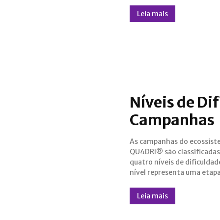
Leia mais
Níveis de Di
Campanhas
As campanhas do ecossis
jornada de um Controlado
QU4DRI® são classificada
direção ao domínio completo
quatro níveis de dificuldad
nível representa uma etap
Leia mais