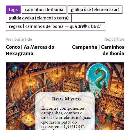
tags
caminhos de ibonia
guilda òsé (elemento ar)
guilda oyeku (elemento terra)
regras | caminhos de ibonia — qu4dri® #068.1
Previous article
Next article
Conto | As Marcas do
Campanha | Caminhos
Hexagrama
de Ibonia