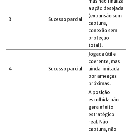
mas não finaliza
a ação desejada
(expansão sem
3
Sucesso parcial
captura,
conexão sem
proteção
total).
Jogada útil e
coerente, mas
4
Sucesso parcial
ainda limitada
por ameaças
próximas.
A posição
escolhida não
gera efeito
estratégico
real. Não
captura, não