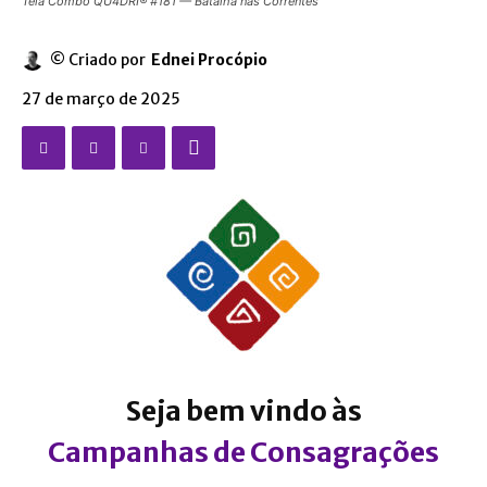
Tela Combo QU4DRI® #181 — Batalha nas Correntes
© Criado por
Ednei Procópio
27 de março de 2025
Seja bem vindo às
Campanhas de Consagrações