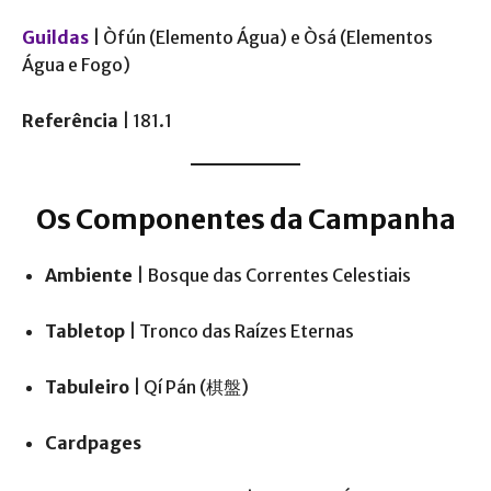
Guildas
| Òfún (Elemento Água) e Òsá (Elementos
Água e Fogo)
Referência
| 181.1
Os Componentes da Campanha
Ambiente
| Bosque das Correntes Celestiais
Tabletop
| Tronco das Raízes Eternas
Tabuleiro
| Qí Pán (棋盤)
Cardpages