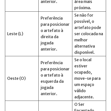
anterior.
área mais
próxima.
Se não for
Preferência
possível, o
para posicionar
artefato pode
o artefato à
Leste (L)
ser colocada na
direita da
melhor
jogada
alternativa
anterior.
disponível.
Se o local
Preferência
estiver
para posicionar
ocupado,
o artefato à
Oeste (O)
move-se para
esquerda da
um espaço
jogada
válido
anterior.
adjacente.
O Ser
Encantado