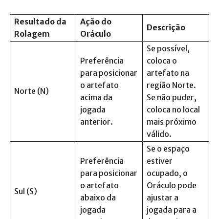
Resultado da
Ação do
Descrição
Rolagem
Oráculo
Se possível,
Preferência
coloca o
para posicionar
artefato na
o artefato
região Norte.
Norte (N)
acima da
Se não puder,
jogada
coloca no local
anterior.
mais próximo
válido.
Se o espaço
Preferência
estiver
para posicionar
ocupado, o
o artefato
Oráculo pode
Sul (S)
abaixo da
ajustar a
jogada
jogada para a