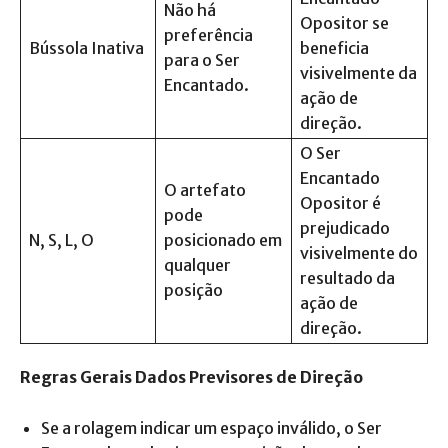
Não há
Opositor se
preferência
Bússola Inativa
beneficia
para o Ser
visivelmente da
Encantado.
ação de
direção.
O Ser
Encantado
O artefato
Opositor é
pode
prejudicado
N, S, L, O
posicionado em
visivelmente do
qualquer
resultado da
posição
ação de
direção.
Regras Gerais Dados Previsores de Direção
Se a rolagem indicar um espaço inválido, o Ser