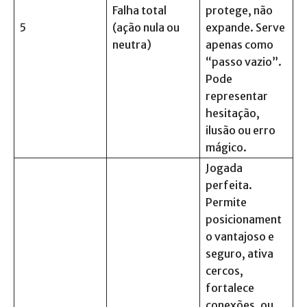
Falha total
protege, não
5
(ação nula ou
expande. Serve
neutra)
apenas como
“passo vazio”.
Pode
representar
hesitação,
ilusão ou erro
mágico.
Jogada
perfeita.
Permite
posicionament
o vantajoso e
seguro, ativa
cercos,
fortalece
conexões, ou