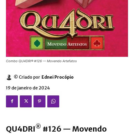
Combo QU4DRI® #126 — Movendo Artefatos
© Criado por
Ednei Procópio
19 de janeiro de 2024
®
QU4DRI
#126 — Movendo