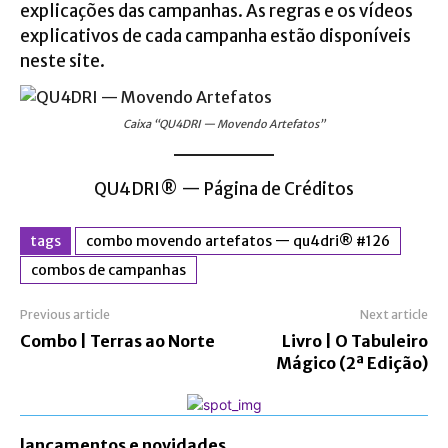
explicações das campanhas. As regras e os vídeos
explicativos de cada campanha estão disponíveis
neste site.
Caixa “QU4DRI — Movendo Artefatos”
QU4DRI® — Página de Créditos
tags
combo movendo artefatos — qu4dri® #126
combos de campanhas
Previous article
Next article
Combo | Terras ao Norte
Livro | O Tabuleiro
Mágico (2ª Edição)
lançamentos e novidades