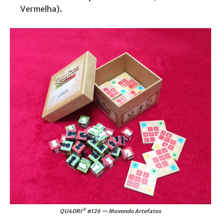
Vermelha).
®
QU4DRI
#126 — Movendo Artefatos