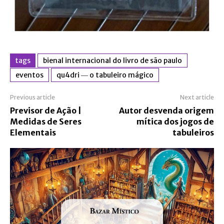
tags
bienal internacional do livro de são paulo
eventos
qu4dri ― o tabuleiro mágico
Previous article
Next article
Previsor de Ação |
Autor desvenda origem
Medidas de Seres
mítica dos jogos de
Elementais
tabuleiros