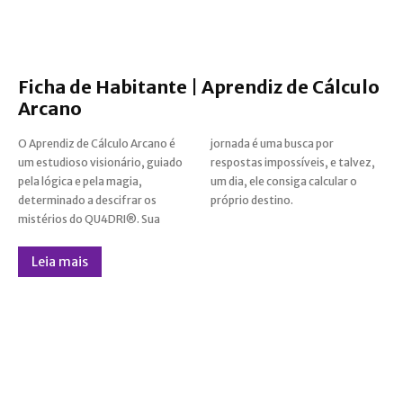
Ficha de Habitante | Aprendiz de Cálculo
Arcano
O Aprendiz de Cálculo Arcano é
jornada é uma busca por
um estudioso visionário, guiado
respostas impossíveis, e talvez,
pela lógica e pela magia,
um dia, ele consiga calcular o
determinado a descifrar os
próprio destino.
mistérios do QU4DRI®. Sua
Leia mais