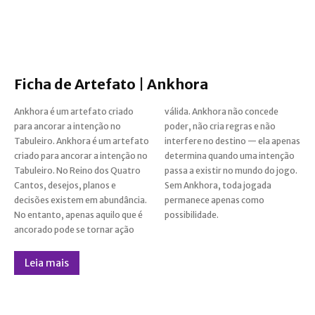
Ficha de Artefato | Ankhora
Ankhora é um artefato criado
válida. Ankhora não concede
para ancorar a intenção no
poder, não cria regras e não
Tabuleiro. Ankhora é um artefato
interfere no destino — ela apenas
criado para ancorar a intenção no
determina quando uma intenção
Tabuleiro. No Reino dos Quatro
passa a existir no mundo do jogo.
Cantos, desejos, planos e
Sem Ankhora, toda jogada
decisões existem em abundância.
permanece apenas como
No entanto, apenas aquilo que é
possibilidade.
ancorado pode se tornar ação
Leia mais