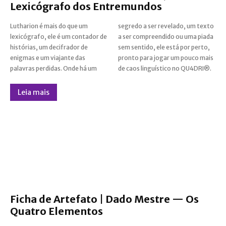
Lexicógrafo dos Entremundos
Lutharion é mais do que um
segredo a ser revelado, um texto
lexicógrafo, ele é um contador de
a ser compreendido ou uma piada
histórias, um decifrador de
sem sentido, ele está por perto,
enigmas e um viajante das
pronto para jogar um pouco mais
palavras perdidas. Onde há um
de caos linguístico no QU4DRI®.
Leia mais
Ficha de Artefato | Dado Mestre — Os
Quatro Elementos