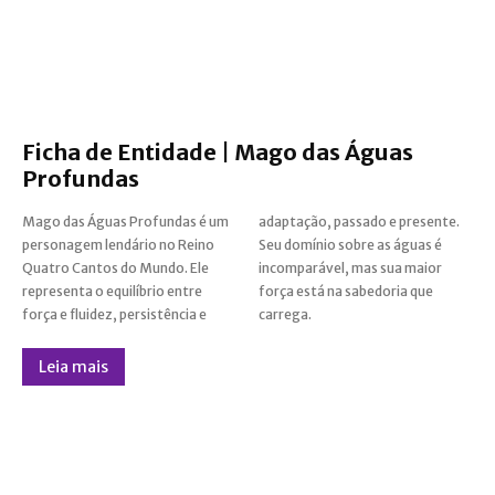
Ficha de Entidade | Mago das Águas
Profundas
Mago das Águas Profundas é um
adaptação, passado e presente.
personagem lendário no Reino
Seu domínio sobre as águas é
Quatro Cantos do Mundo. Ele
incomparável, mas sua maior
representa o equilíbrio entre
força está na sabedoria que
força e fluidez, persistência e
carrega.
Leia mais