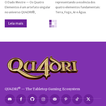
O Dado Mestre — Os Quatro
representando a essência dos
Elementos é um artefato singular
quatro elementos fundamentais:
no universo QU4DRI®,
Terra, Fogo, Ar e Água.
Leia mais
®
QU4DRI
— The Tabletop Gaming Ecosystem