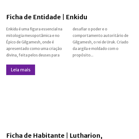
Ficha de Entidade | Enkidu
Enkidu é uma figura essencial na
desafiar o poder e o
mitologia mesopotâmica e no
comportamento autoritário de
Épico de Gilgamesh, onde é
Gilgamesh, o rei de Uruk. Criado
apresentado como uma criação
da argila e moldado com o
divina, feita pelos deuses para
propósito...
Leia mais
Ficha de Habitante | Lutharion,