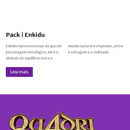
Pack | Enkidu
Enkidu representa mais do que um
mundo natural e o humano, entre
personagem mitológico; ele é o
o selvagem e o civilizado.
símbolo do equilíbrio entre o
Leia mais