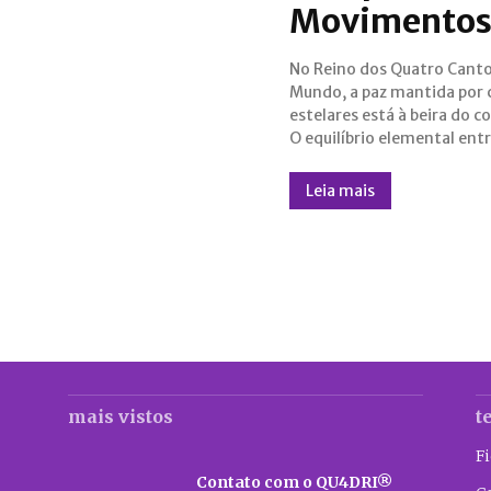
Movimento
No Reino dos Quatro Cant
quadrantes foi quebrado qua
Mundo, a paz mantida por c
regente do Sul, Zanuzi do 
estelares está à beira do c
lançou um plano ambicios
O equilíbrio elemental entr
Leia mais
mais vistos
t
F
Contato com o QU4DRI®