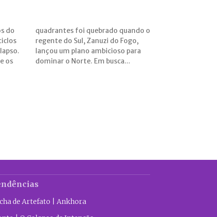
s
os do
ndo o
iclos
Fogo,
olapso.
o para
e os
dominar o Norte. Em busca...
endências
icha de Artefato | Ankhora