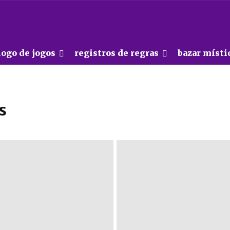
logo de jogos
registros de regras
bazar místi
s