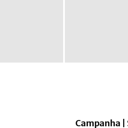
rd Game
Campanha Dice Game
Campanha Híbrida
Campanha |