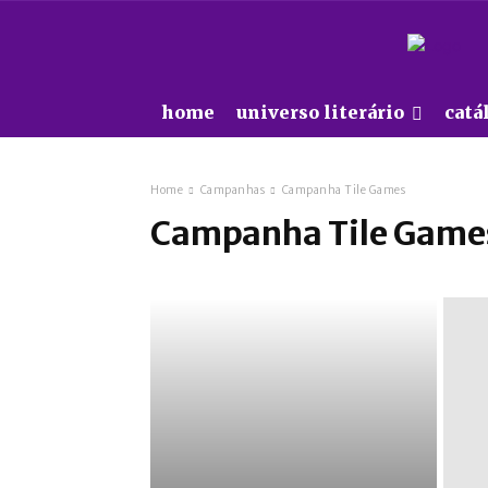
home
universo literário
catá
Home
Campanhas
Campanha Tile Games
Campanha Tile Game