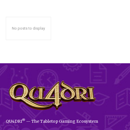
No posts to display
®
QU4DRI
— The Tabletop Gaming Ecosystem