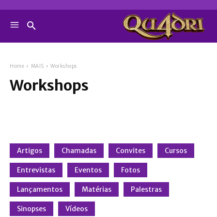
Home
MAIS
Workshops
Workshops
Artigos
Chamadas
Convites
Cursos
Entrevistas
Eventos
Fotos
Lançamentos
Matérias
Palestras
Sinopses
Vídeos