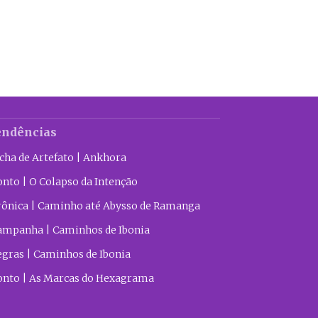
endências
icha de Artefato | Ankhora
onto | O Colapso da Intenção
rônica | Caminho até Abysso de Ramanga
ampanha | Caminhos de Ibonia
egras | Caminhos de Ibonia
onto | As Marcas do Hexagrama