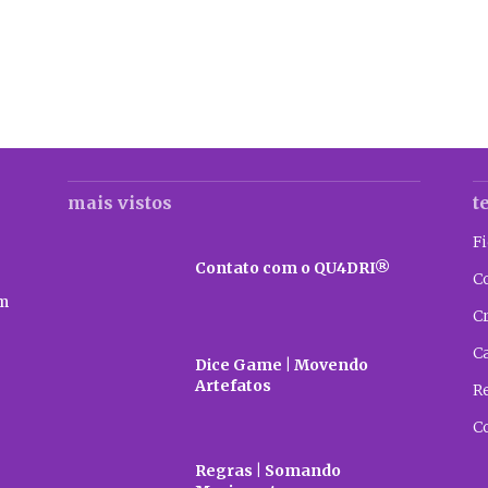
mais vistos
t
F
Contato com o QU4DRI®
C
m
C
C
Dice Game | Movendo
Artefatos
R
C
Regras | Somando