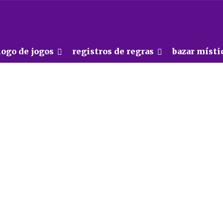
logo de jogos
registros de regras
bazar místi
Vá Além!