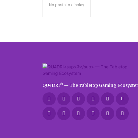
No posts to display
®
QU4DRI
— The Tabletop Gaming Ecosyste