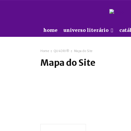
home
universo literário
catá
Home
QU4DRI®
Mapa do Site
Mapa do Site
Comece Aqui!
Nossos Contatos