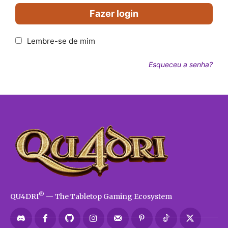
Fazer login
Lembre-se de mim
Esqueceu a senha?
®
QU4DRI
— The Tabletop Gaming Ecosystem