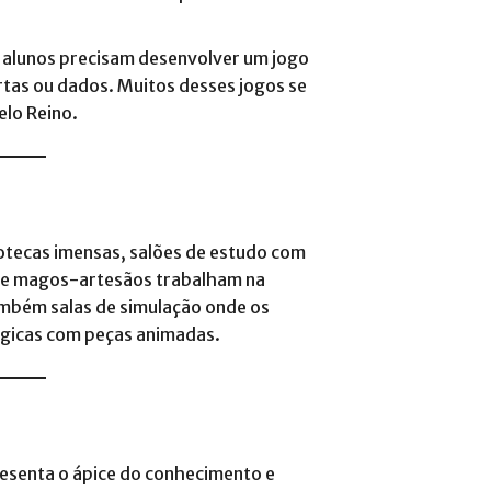
 alunos precisam desenvolver um jogo
artas ou dados. Muitos desses jogos se
lo Reino​.
otecas imensas, salões de estudo com
nde magos-artesãos trabalham na
ambém salas de simulação onde os
icas com peças animadas​.
esenta o ápice do conhecimento e