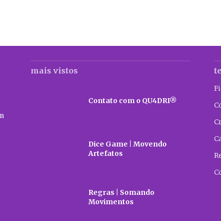
mais vistos
t
F
Contato com o QU4DRI®
C
m
C
C
Dice Game | Movendo
Artefatos
R
C
Regras | Somando
Movimentos