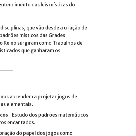
ntendimento das leis místicas do
isciplinas, que vão desde a criação de
 padrões místicos das Grades
no Reino surgiram como Trabalhos de
fisticados que ganharam os
unos aprendem a projetar jogos de
ias elementais.
cos
| Estudo dos padrões matemáticos
ros encantados​.
oração do papel dos jogos como