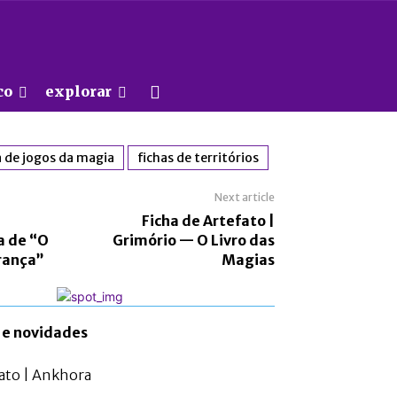
co
explorar
a de jogos da magia
fichas de territórios
Next article
Ficha de Artefato |
a de “O
Grimório — O Livro das
rança”
Magias
 e novidades
fato | Ankhora