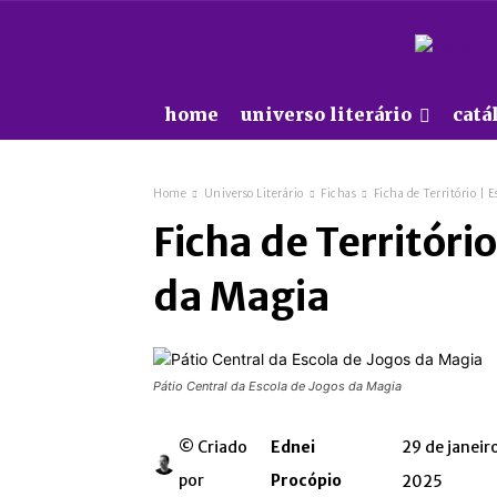
home
universo literário
catá
Home
Universo Literário
Fichas
Ficha de Território | E
Ficha de Território
da Magia
Pátio Central da Escola de Jogos da Magia
© Criado
Ednei
29 de janeir
por
Procópio
2025