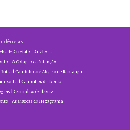
endências
icha de Artefato | Ankhora
onto | O Colapso da Intenção
rônica | Caminho até Abysso de Ramanga
ampanha | Caminhos de Ibonia
egras | Caminhos de Ibonia
onto | As Marcas do Hexagrama