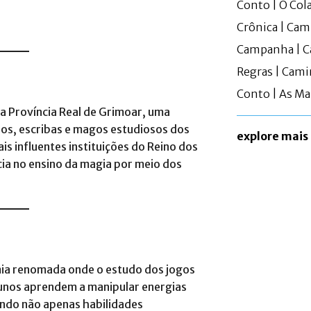
Conto | O Col
Crônica | Ca
Campanha | C
Regras | Cami
Conto | As M
na Província Real de Grimoar, uma
ios, escribas e magos estudiosos dos
explore mais
is influentes instituições do Reino dos
a no ensino da magia por meio dos
mia renomada onde o estudo dos jogos
alunos aprendem a manipular energias
endo não apenas habilidades