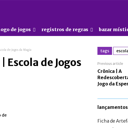
logo de jogos
registros de regras
bazar místi
scola de Jogos da Magia
tags
escol
 | Escola de Jogos
Previous article
Crônica | A
Redescobert
Jogo da Espe
lançamentos
o de
Ficha de Arte