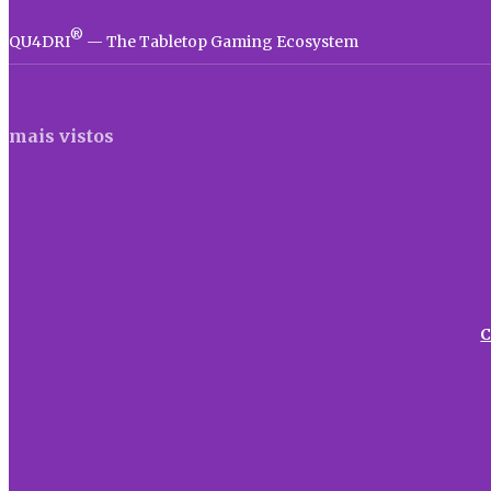
®
QU4DRI
— The Tabletop Gaming Ecosystem
mais vistos
C