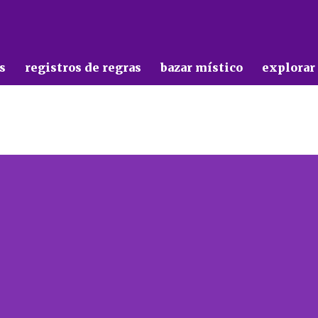
s
registros de regras
bazar místico
explorar