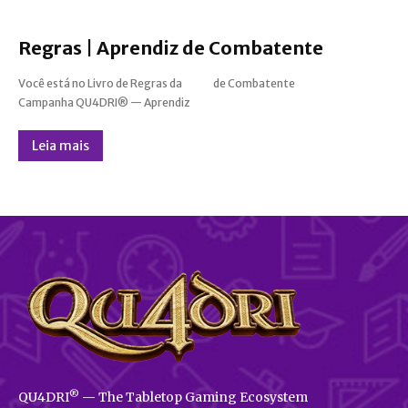
Regras | Aprendiz de Combatente
Você está no Livro de Regras da
de Combatente
Campanha QU4DRI® — Aprendiz
Leia mais
®
QU4DRI
— The Tabletop Gaming Ecosystem