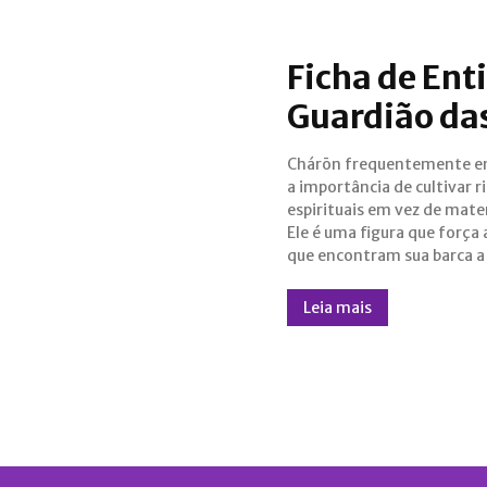
Ficha de Ent
Guardião da
Chárōn frequentemente en
confrontar verdades univ
a importância de cultivar r
sobre a vida, a morte e
espirituais em vez de mater
significa ser verdadeiramente 
Ele é uma figura que força
que encontram sua barca a
Leia mais