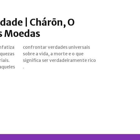
idade | Chárōn, O
s Moedas
fatiza
ersais
iquezas
 o que
iais.
rico​​
 aqueles
.