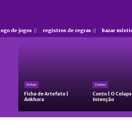
logo de jogos
registros de regras
bazar místi
Fichas
Contos
Ficha de Artefato |
Conto | O Colaps
Ankhora
Intenção