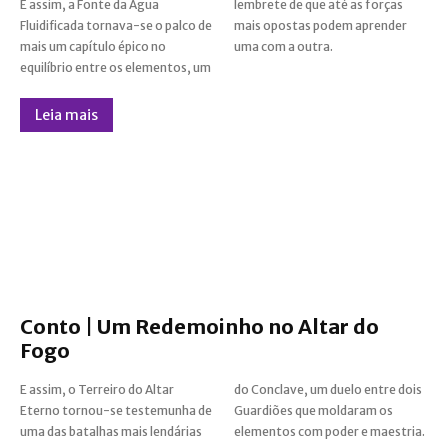
E assim, a Fonte da Água
lembrete de que até as forças
Fluidificada tornava-se o palco de
mais opostas podem aprender
mais um capítulo épico no
uma com a outra.
equilíbrio entre os elementos, um
Leia mais
Conto | Um Redemoinho no Altar do
Fogo
E assim, o Terreiro do Altar
do Conclave, um duelo entre dois
Eterno tornou-se testemunha de
Guardiões que moldaram os
uma das batalhas mais lendárias
elementos com poder e maestria.