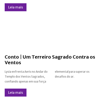
Leia mais
Conto | Um Terreiro Sagrado Contra os
Ventos
Lysia enfrenta Aeris no Andar do
elemental para superar os
Templo dos Ventos Sagrados,
desafios do ar.
confiando apenas em sua força
Leia mais