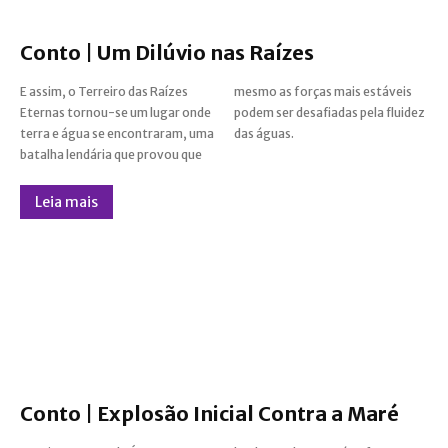
Conto | Um Dilúvio nas Raízes
E assim, o Terreiro das Raízes
mesmo as forças mais estáveis
Eternas tornou-se um lugar onde
podem ser desafiadas pela fluidez
terra e água se encontraram, uma
das águas.
batalha lendária que provou que
Leia mais
Conto | Explosão Inicial Contra a Maré