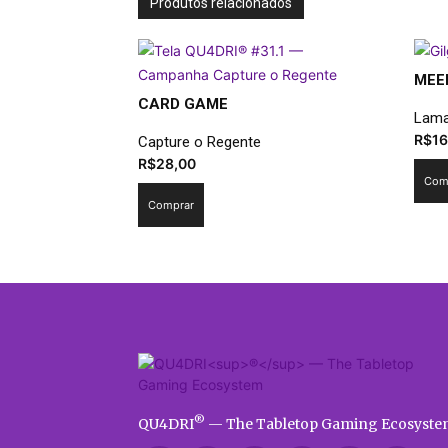
Produtos relacionados
MEE
CARD GAME
Lama
R$
16
Capture o Regente
R$
28,00
Com
Comprar
®
QU4DRI
— The Tabletop Gaming Ecosyste