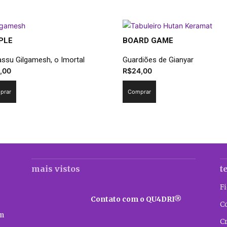
PLE
BOARD GAME
ssu Gilgamesh, o Imortal
Guardiões de Gianyar
,00
R$
24,00
prar
Comprar
mais vistos
t
F
Contato com o QU4DRI®
C
m
C