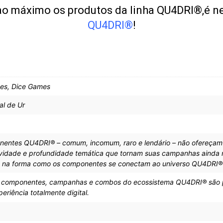
 ao máximo os produtos da linha QU4DRI®,é ne
QU4DRI®
!
es, Dice Games
al de Ur
nentes QU4DRI® – comum, incomum, raro e lendário – não ofereçam 
ividade e profundidade temática que tornam suas campanhas ainda m
á na forma como os componentes se conectam ao universo QU4DRI® 
, componentes, campanhas e combos do ecossistema QU4DRI® são pr
riência totalmente digital.