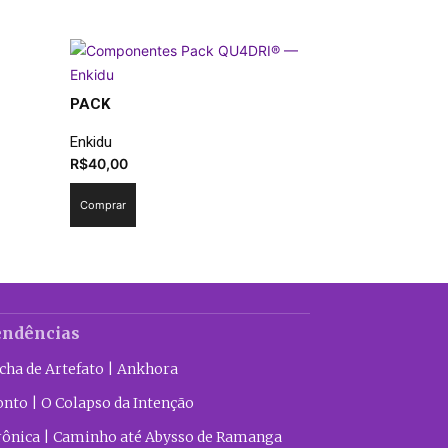
PACK
Enkidu
R$
40,00
Comprar
endências
icha de Artefato | Ankhora
onto | O Colapso da Intenção
rônica | Caminho até Abysso de Ramanga