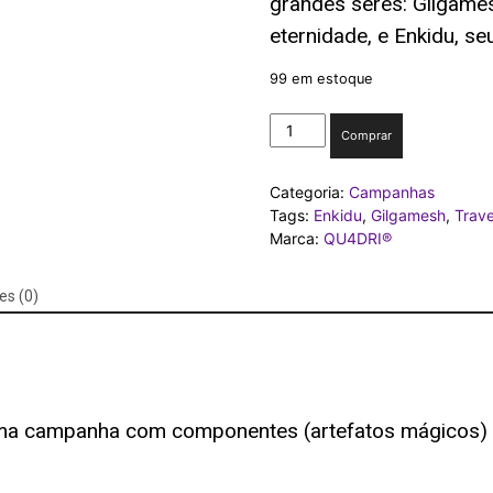
grandes seres: Gilgames
eternidade, e Enkidu, se
99 em estoque
BOARD
Comprar
GAME
Travessia
Categoria:
Campanhas
de
Tags:
Enkidu
,
Gilgamesh
,
Trav
Aasha
Marca:
QU4DRI®
quantidade
es (0)
ma campanha com componentes (artefatos mágicos) 