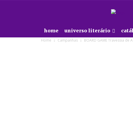
home
universo literário
catá
Home
Campanhas
BOARD GAME Travessia de A