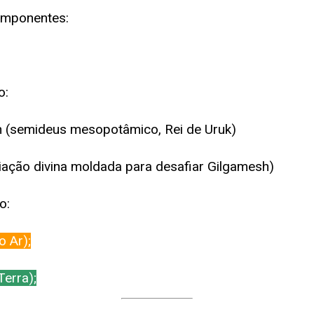
omponentes:
o:
 (semideus mesopotâmico, Rei de Uruk)
iação divina moldada para desafiar Gilgamesh)
o:
o Ar);
erra);