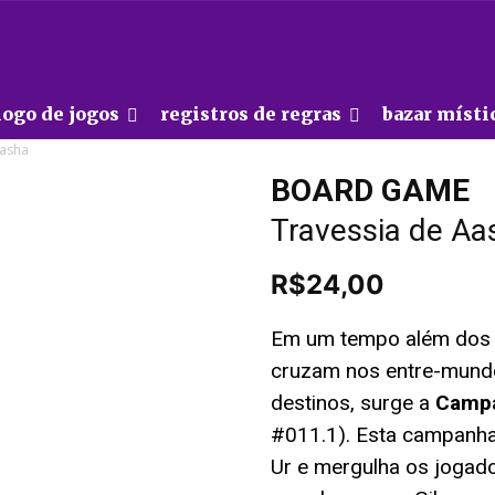
logo de jogos
registros de regras
bazar místi
asha
BOARD GAME
Travessia de Aa
R$
24,00
Em um tempo além dos 
cruzam nos entre-mundo
destinos, surge a
Campa
#011.1). Esta campanha
Ur e mergulha os jogado