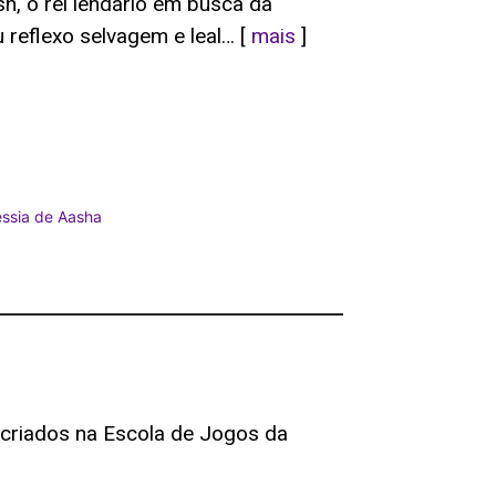
h, o rei lendário em busca da
u reflexo selvagem e leal… [
mais
]
essia de Aasha
criados na Escola de Jogos da