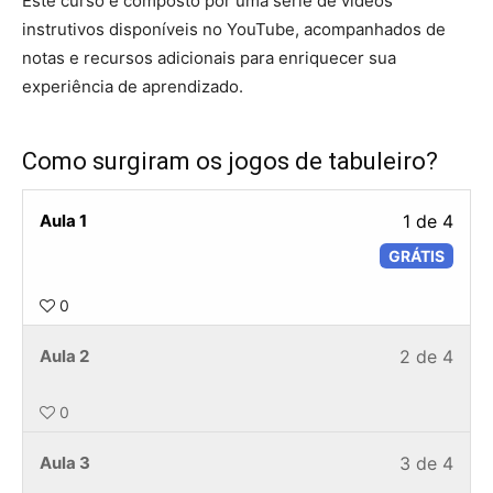
Este curso é composto por uma série de vídeos
instrutivos disponíveis no YouTube, acompanhados de
notas e recursos adicionais para enriquecer sua
experiência de aprendizado.
Como surgiram os jogos de tabuleiro?
Less
Aula 1
1 de 4
1
GRÁTIS
of
4
0
withi
Less
Você
Aula 2
2 de 4
secti
2
deve
Com
of
se
0
surg
4
inscr
os
Less
Você
Aula 3
3 de 4
withi
nest
jogo
3
deve