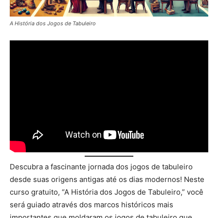
A História dos Jogos de Tabuleiro
Descubra a fascinante jornada dos jogos de tabuleiro
desde suas origens antigas até os dias modernos! Neste
curso gratuito, “A História dos Jogos de Tabuleiro,” você
será guiado através dos marcos históricos mais
importantes que moldaram os jogos de tabuleiro que