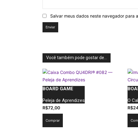
Salvar meus dados neste navegador para a
Você também pode gostar de…
BOARD GAME
BOA
Peleja de Aprendizes
O Cal
R$
72,00
R$
2
Comprar
Com