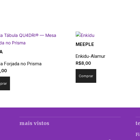
MEEPLE
A
Enkidu-Alamur
R$
8,00
la Forjada no Prisma
,00
Comprar
prar
mais vistos
t
F