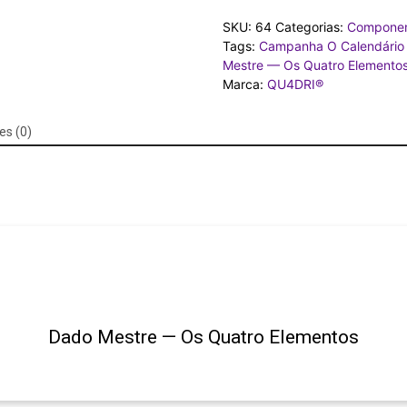
Mestre
SKU:
64
Categorias:
Compone
—
Tags:
Campanha O Calendário 
Os
Mestre — Os Quatro Elemento
Quatro
Marca:
QU4DRI®
Elementos
quantidade
es (0)
Dado Mestre — Os Quatro Elementos