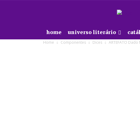
home
universo literário
catá
Home
Componentes
Dices
ARTEFATO Dado M