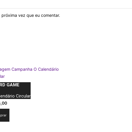
 próxima vez que eu comentar.
RD GAME
endário Circular
4,00
prar