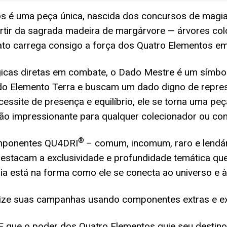
s é uma peça única, nascida dos concursos de magi
tir da sagrada madeira de margárvore — árvores col
fato carrega consigo a força dos Quatro Elementos em
as diretas em combate, o Dado Mestre é um símbolo 
o Elemento Terra e buscam um dado digno de represe
essite de presença e equilíbrio, ele se torna uma p
ão impressionante para qualquer colecionador ou con
®
omponentes QU4DRI
– comum, incomum, raro e lendá
s destacam a exclusividade e profundidade temática 
ia está na forma como ele se conecta ao universo e à
ize suas campanhas usando componentes extras e ex
E que o poder dos Quatro Elementos guie seu destino