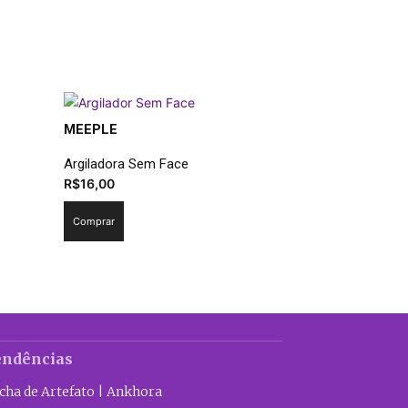
MEEPLE
Argiladora Sem Face
R$
16,00
Comprar
endências
icha de Artefato | Ankhora