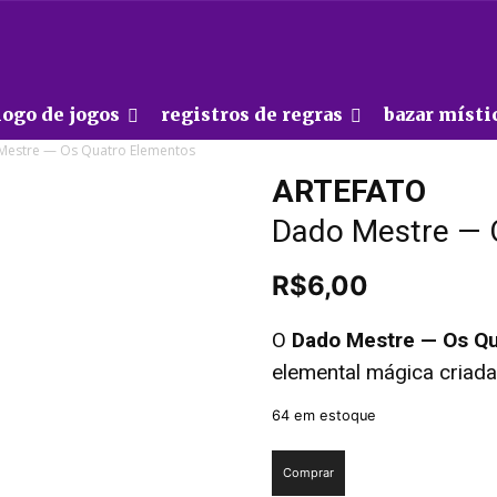
logo de jogos
registros de regras
bazar místi
estre — Os Quatro Elementos
ARTEFATO
Dado Mestre — 
R$
6,00
O
Dado Mestre
—
Os Q
elemental mágica criad
64 em estoque
ARTEFATO
Comprar
Dado