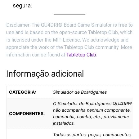
segura
.
Disclaimer: The QU4DRI® Board Game Simulator is free to
use and is based on the open-source Tabletop Club, which
is licensed under the MIT License. We acknowledge and
appreciate the work of the Tabletop Club community. More
information can be found at
Tabletop
Club
.
Informação adicional
CATEGORIA:
Simulador de Boardgames
O Simulador de Boardgames QU4DRI®
não acompanha nenhum componente,
COMPONENTES:
campanha, combo, etc., previamente
instalados.
Todas as partes, peças, componentes,