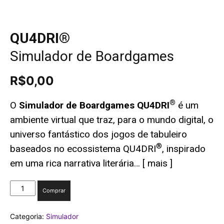
QU4DRI®
Simulador de Boardgames
R$
0,00
®
O
Simulador de Boardgames
QU4DRI
é um
ambiente virtual que traz, para o mundo digital, o
universo fantástico dos jogos de tabuleiro
®
baseados no ecossistema QU4DRI
,
inspirado
em uma rica narrativa literária
… [
mais
]
QU4DRI®
Comprar
Simulador
de
Categoria:
Simulador
Boardgames