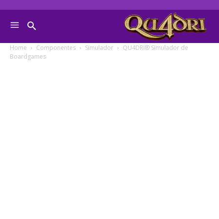
Home
Componentes
Simulador
QU4DRI® Simulador de
Boardgames