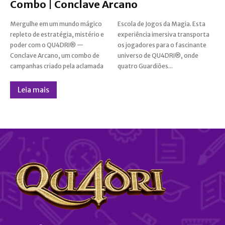
Combo | Conclave Arcano
Mergulhe em um mundo mágico
Escola de Jogos da Magia. Esta
repleto de estratégia, mistério e
experiência imersiva transporta
poder com o QU4DRI® —
os jogadores para o fascinante
Conclave Arcano, um combo de
universo de QU4DRI®, onde
campanhas criado pela aclamada
quatro Guardiões...
Leia mais