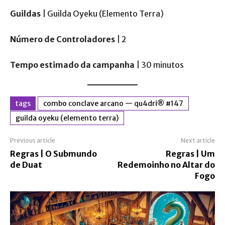
Guildas
| Guilda Oyeku (Elemento Terra)
Número de Controladores
| 2
Tempo estimado da campanha
| 30 minutos
tags
combo conclave arcano — qu4dri® #147
guilda oyeku (elemento terra)
Previous article
Next article
Regras | O Submundo
Regras | Um
de Duat
Redemoinho no Altar do
Fogo