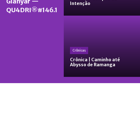
Gianyar —
Intenção
QU4DRI®#146.1
Crônicas
Crônica | Caminho até
Abysso de Ramanga