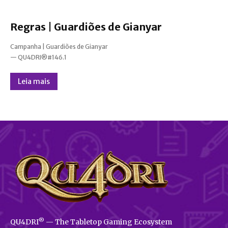
Regras | Guardiões de Gianyar
Campanha | Guardiões de Gianyar
— QU4DRI®#146.1
Leia mais
®
QU4DRI
— The Tabletop Gaming Ecosystem