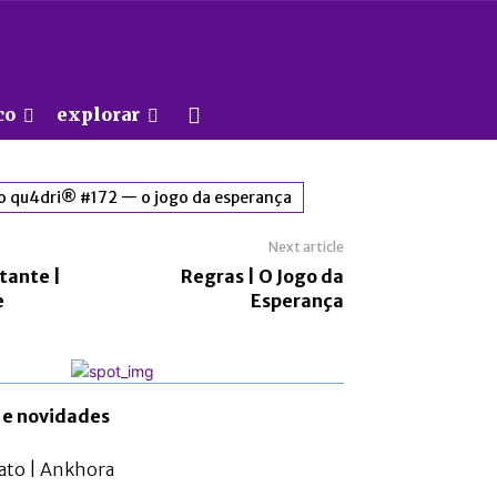
co
explorar
 qu4dri® #172 — o jogo da esperança
Next article
tante |
Regras | O Jogo da
e
Esperança
 e novidades
fato | Ankhora