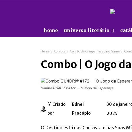
home
universo literário
catá
Home
Combos
Combo de Campanhas Card Game
Comb
Combo | O Jogo d
Combo QU4DRI® #172 — O Jogo da Esperança
© Criado
Ednei
30 de janeir
por
Procópio
2025
O Destino está nas Cartas… e nas Suas M