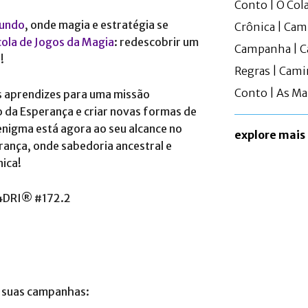
Conto | O Col
Mundo
, onde magia e estratégia se
Crônica | Ca
cola de Jogos da Magia
: redescobrir um
Campanha | C
!
Regras | Cami
Conto | As M
 aprendizes para uma missão
o da Esperança e criar novas formas de
 enigma está agora ao seu alcance no
explore mais
ança, onde sabedoria ancestral e
ica!
a suas campanhas: