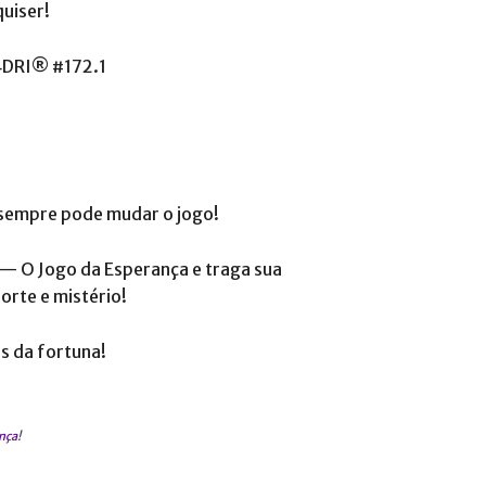
quiser!
 sempre pode mudar o jogo!
— O Jogo da Esperança e traga sua
orte e mistério!
s da fortuna!
nça
!