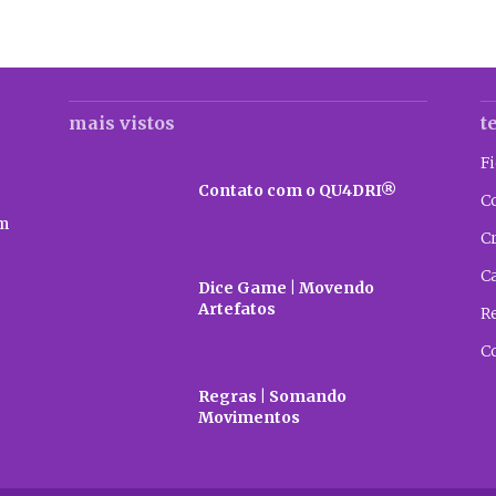
mais vistos
t
F
Contato com o QU4DRI®
C
m
C
C
Dice Game | Movendo
Artefatos
R
C
Regras | Somando
Movimentos