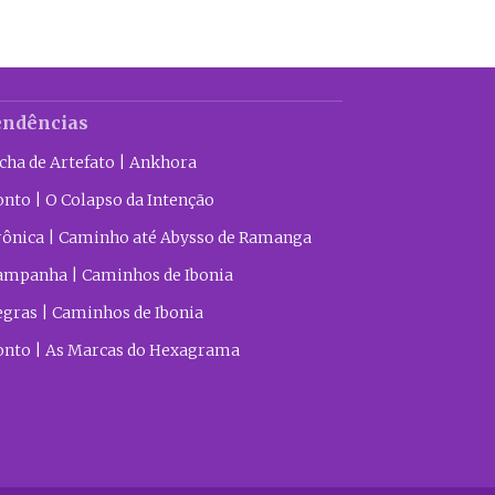
endências
icha de Artefato | Ankhora
onto | O Colapso da Intenção
rônica | Caminho até Abysso de Ramanga
ampanha | Caminhos de Ibonia
egras | Caminhos de Ibonia
onto | As Marcas do Hexagrama