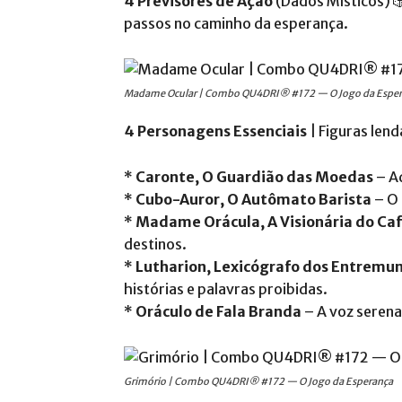
4 Previsores de Ação
(Dados Místicos) 
passos no caminho da esperança.
Madame Ocular | Combo QU4DRI® #172 — O Jogo da Espe
4 Personagens Essenciais
| Figuras len
*
Caronte, O Guardião das Moedas
– A
*
Cubo-Auror, O Autômato Barista
– O 
*
Madame Orácula, A Visionária do Caf
destinos.
*
Lutharion, Lexicógrafo dos Entremu
histórias e palavras proibidas.
*
Oráculo de Fala Branda
– A voz serena
Grimório | Combo QU4DRI® #172 — O Jogo da Esperança