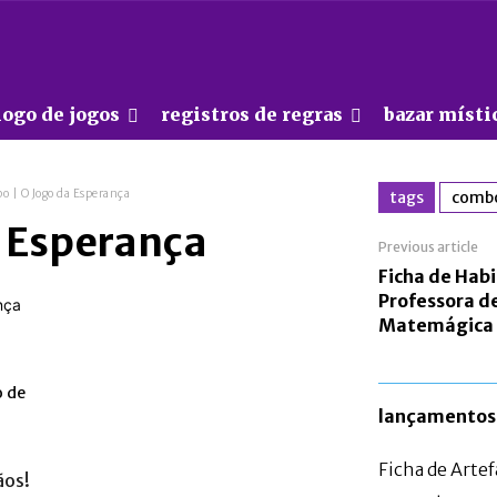
logo de jogos
registros de regras
bazar místi
o | O Jogo da Esperança
tags
combo
a Esperança
Previous article
Ficha de Habi
Professora d
Matemágica
o de
lançamentos
Ficha de Arte
ãos!