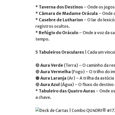
*
Taverna dos Destinos
– Onde os jogos 
*
Câmara de Madame Orácula
– Onde a
*
Casebre de Lutharion
– O lar do lexi
registros ocultos.
*
Refúgio do Oráculo
– Onde a voz da sa
tempo.
5 Tabuleiros Oraculares
| Cada um vincu
🟢
Aura Verde
(Terra) – O caminho da res
🔴
Aura Vermelha
(Fogo) – O trilho do i
🟠
Aura Laranja
(Ar) – A trilha da astúcia
🔵
Aura Azul
(Água) – O fluxo do destino 
*
Tabuleiro das Quatro Auras
– Onde os
a chave.