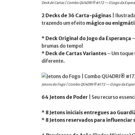
Deck de Cartas | Combo QU4DRI® #172 — O Jogo da Esper
2 Decks de 36 Carta-páginas
| Ilustrad
trazendo um efeito
mágico ou enigmáti
*
Deck Original do Jogo da Esperança
–
brumas do tempo!
*
Deck de Cartas Variantes
– Um toque 
diferente.
Jetons do Fogo | Combo QU4DRI® #172 — O Jogo da Esper
64 Jetons de Poder
| Seu recurso essenci
*
8 Jetons iniciais entregues ao Guard
*
8 Jetons reservados para influenciar 