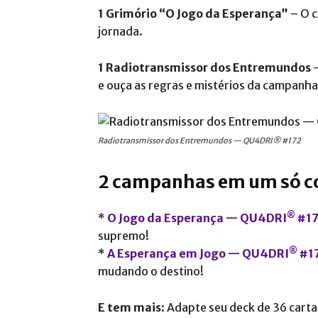
1 Grimório “O Jogo da Esperança”
– O c
jornada.
1 Radiotransmissor dos Entremundos
–
e ouça as regras e mistérios da campanha
Radiotransmissor dos Entremundos — QU4DRI® #172
2 campanhas em um só 
®
*
O Jogo da Esperança — QU4DRI
#17
supremo!
®
*
A Esperança em Jogo — QU4DRI
#17
mudando o destino!
E tem mais
: Adapte seu deck de 36 carta