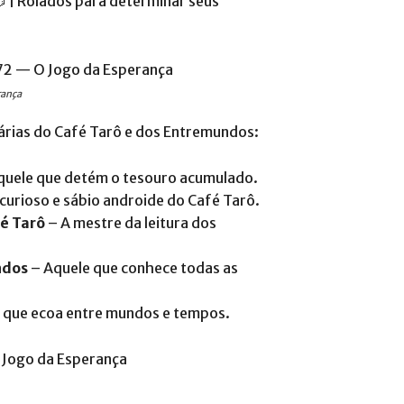
 | Rolados para determinar seus
rança
dárias do Café Tarô e dos Entremundos:
quele que detém o tesouro acumulado.
curioso e sábio androide do Café Tarô.
é Tarô
– A mestre da leitura dos
ndos
– Aquele que conhece todas as
 que ecoa entre mundos e tempos.