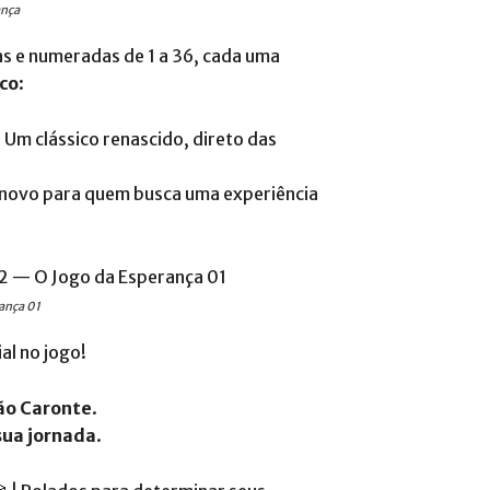
ança
as e numeradas de 1 a 36, cada uma
co
:
 Um clássico renascido, direto das
novo para quem busca uma experiência
ança 01
al no jogo!
ião Caronte
.
sua jornada
.