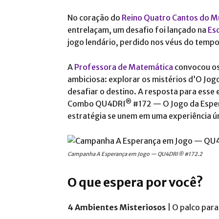
No coração do
Reino Quatro Cantos do 
entrelaçam, um desafio foi lançado na
Es
jogo lendário, perdido nos véus do tempo
A
Professora de Matemática
convocou os
ambiciosa: explorar os mistérios d’O Jog
desafiar o destino. A resposta para esse
®
Combo QU4DRI
#172 — O Jogo da Esper
estratégia se unem em uma experiência ún
Campanha A Esperança em Jogo — QU4DRI® #172.2
O que espera por você?
4 Ambientes Misteriosos
| O palco par