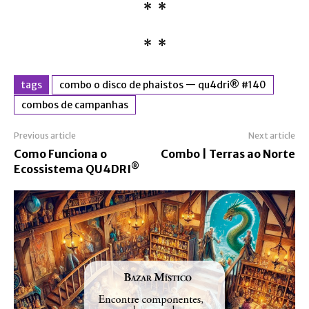
* *
* *
tags
combo o disco de phaistos — qu4dri® #140
combos de campanhas
Previous article
Next article
Como Funciona o
Combo | Terras ao Norte
®
Ecossistema QU4DRI