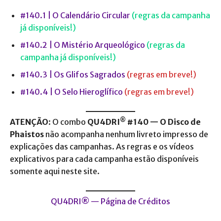
#140.1
| O Calendário Circular
(regras da campanha
já disponíveis!)
#140.2
| O Mistério Arqueológico
(regras da
campanha já disponíveis!)
#140.3 | Os Glifos Sagrados
(regras em breve!)
#140.4
| O Selo Hieroglífic
o
(regras em breve!)
®
ATENÇÃO
: O combo
QU4DRI
#140 — O Disco de
Phaistos
não acompanha nenhum livreto impresso de
explicações das campanhas. As regras e os vídeos
explicativos para cada campanha estão disponíveis
somente aqui neste site.
QU4DRI® — Página de Créditos