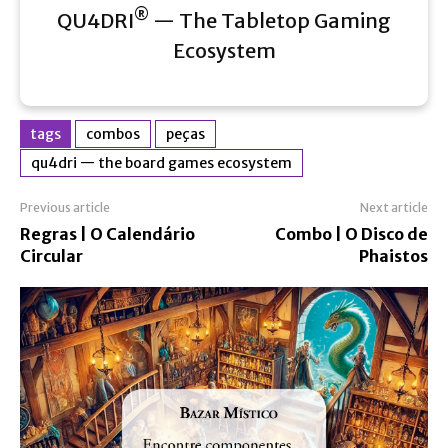
®
QU4DRI
— The Tabletop Gaming
Ecosystem
tags
combos
peças
qu4dri — the board games ecosystem
Previous article
Next article
Regras | O Calendário
Combo | O Disco de
Circular
Phaistos