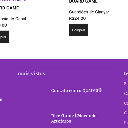
BOARD GAME
RD GAME
Guardiões de Gianyar
R$
24,00
essia do Canal
0,00
Comprar
prar
mais vistos
t
F
Contato com o QU4DRI®
C
m
C
C
Dice Game | Movendo
Artefatos
R