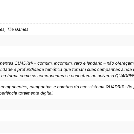
s, Tile Games
nentes QU4DRI® – comum, incomum, raro e lendário – não ofereçam 
ividade e profundidade temática que tornam suas campanhas ainda m
á na forma como os componentes se conectam ao universo QU4DRI® 
, componentes, campanhas e combos do ecossistema QU4DRI® são pr
riência totalmente digital.