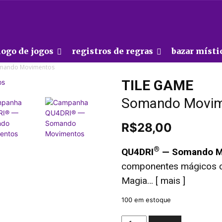
logo de jogos
registros de regras
bazar místi
mando Movimentos
TILE GAME
Somando Movim
R$
28,00
®
QU4DRI
— Somando M
componentes mágicos c
Magia… [
mais
]
100 em estoque
TILE