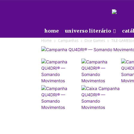
home
universo literário
catá
Home
Campanhas
Dice Games
TILE GAMESo