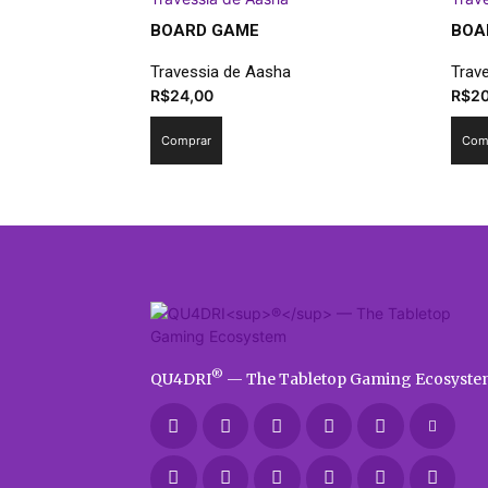
BOARD GAME
BOA
Travessia de Aasha
Trav
R$
24,00
R$
2
Comprar
Com
®
QU4DRI
— The Tabletop Gaming Ecosyste