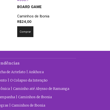
BOARD GAME
Caminhos de Ibonia
R$
24,00
Comprar
endências
icha de Artefato | Ankhora
onto | O Colapso da Intenção
rônica | Caminho até Abysso de Ramanga
ampanha | Caminhos de Ibonia
egras | Caminhos de Ibonia