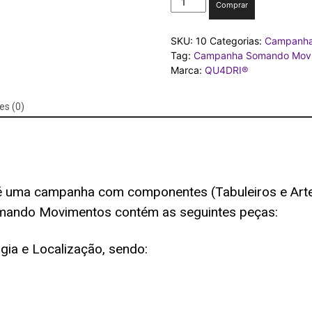
Comprar
GAMESomando
Movimentos
SKU:
10
Categorias:
Campanh
quantidade
Tag:
Campanha Somando Mov
Marca:
QU4DRI®
es (0)
é uma campanha com componentes (Tabuleiros e Arte
omando Movimentos
contém as seguintes peças:
gia e Localização, sendo: