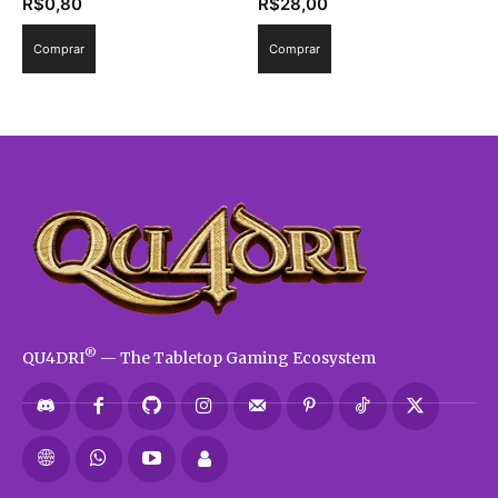
R$
0,80
R$
28,00
Comprar
Comprar
®
QU4DRI
— The Tabletop Gaming Ecosystem