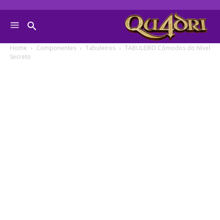
Home
Componentes
Tabuleiros
TABULEIRO Cômodos do Nível
Secreto