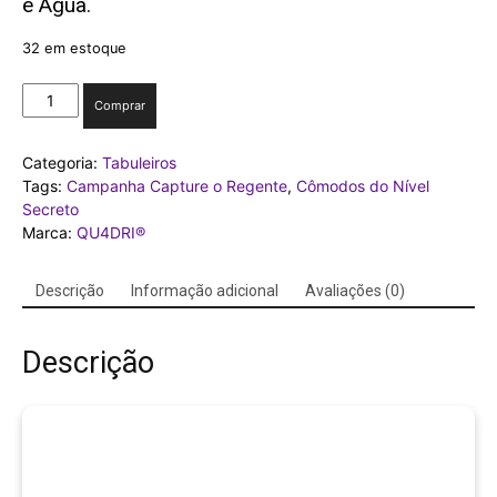
e Água.
32 em estoque
TABULEIRO
Comprar
Cômodos
do
Categoria:
Tabuleiros
Nível
Tags:
Campanha Capture o Regente
,
Cômodos do Nível
Secreto
Secreto
quantidade
Marca:
QU4DRI®
Descrição
Informação adicional
Avaliações (0)
Descrição