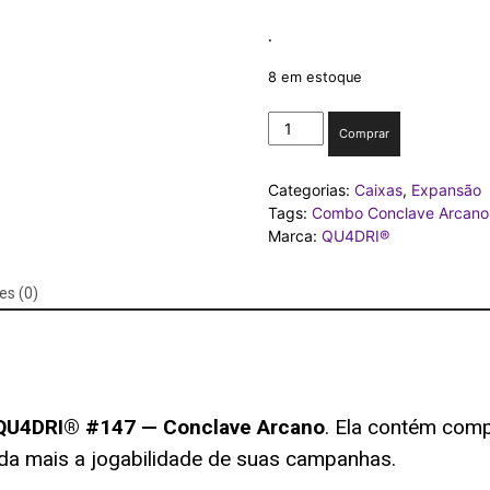
.
8 em estoque
EXPANSÃO
Comprar
Conclave
Arcano
Categorias:
Caixas
,
Expansão
quantidade
Tags:
Combo Conclave Arcano
Marca:
QU4DRI®
es (0)
U4DRI® #147 — Conclave Arcano
. Ela contém com
da mais a jogabilidade de suas campanhas.