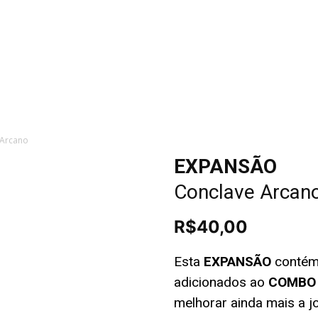
home
universo 
catálogo de jogos
bazar místico
Arcano
EXPANSÃO
Conclave Arcan
R$
40,00
Esta
EXPANSÃO
contém
adicionados ao
COMBO 
melhorar ainda mais a 