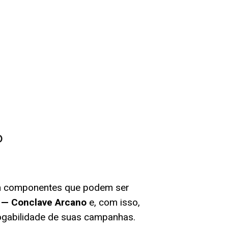
literário
registros de regras
explorar
o
 componentes que podem ser
— Conclave Arcano
e, com isso,
jogabilidade de suas campanhas.