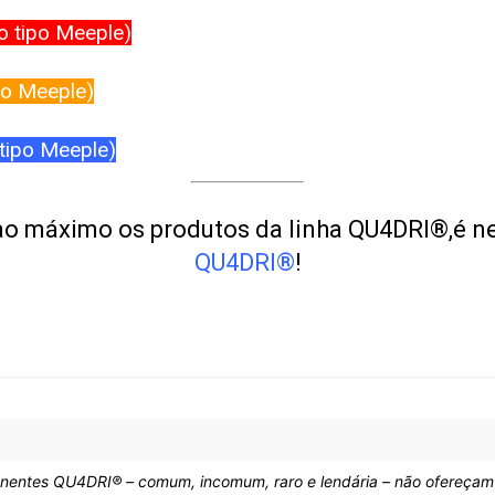
o tipo Meeple)
po Meeple)
tipo Meeple)
 ao máximo os produtos da linha QU4DRI®,é ne
QU4DRI®
!
nentes QU4DRI® – comum, incomum, raro e lendária – não ofereçam 