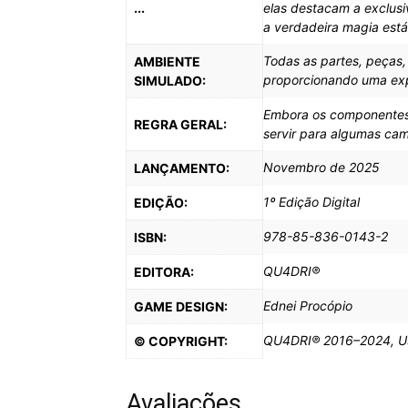
...
elas destacam a exclus
a verdadeira magia est
Todas as partes, peças
AMBIENTE
proporcionando uma expe
SIMULADO:
Embora os componentes 
REGRA GERAL:
servir para algumas ca
Novembro de 2025
LANÇAMENTO:
1º Edição Digital
EDIÇÃO:
978-85-836-0143-2
ISBN:
QU4DRI®
EDITORA:
Ednei Procópio
GAME DESIGN:
QU4DRI® 2016–2024, Uso 
© COPYRIGHT:
Avaliações