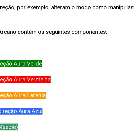
reção, por exemplo, alteram o modo como manipulam
cano contém os seguintes componentes:
reção Aura Verde
reção Aura Vermelha
eção Aura Laranja
ireção Aura Azul
 Meeple)